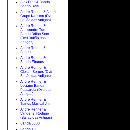
Alex Dias & Banda
Sonho Real
André Renner & Alberi
Grupo Karisma (Dvd
Bailão das Antigas)
André Renner &
Alessandro Turra
Banda Brilha Som
(Dvd Bailão das
Antigas)
André Renner &
Banda
André Renner &
Banda Ébanos
André Renner &
Cleiton Borges (Dvd
Bailão das Antigas)
André Renner &
Luciano Banda
Passarela (Dvd das
Antigas)
André Renner &
Tiarles Musical Jm
André Renner &
Vanderlei Rodrigo
(Bailão das Antigas)
Banda 0800
Banda 10