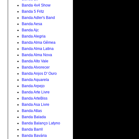
Banda 4x4 Show
Banda 5 Fritz
Banda Adler's Band
Banda Aesa
Banda Ajc
Banda Alegria
Banda Alma Gêmea
Banda Alma Latina
Banda Alma Nova
Banda Alto Vale
Banda Alvorecer
Banda Anjos D' Ouro
Banda Aquarela
Banda Arpejo
Banda Arte Livre
Banda ArteBiss
Banda Asa Livre
Banda Atlas
Banda Balada
Banda Balanço Latyno
Banda Barril
Banda Bavária