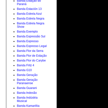
Banda Estação do
Paraná
Banda Estación 13
Banda Estrela Azul
Banda Estrela Negra
Banda Estrela Negra
Show
Banda Exemplo
Banda Expressão Sul
Banda Expresso
Banda Expresso Legal
Banda Flor da Serra
Banda Flor de Estação
Banda Flor do Carybe
Banda Fritz 4
Banda G10
Banda Geração
Banda Geração
Paranaense
Banda Guarani
Banda Indexão
Banda Indústria
Musical
Banda Kamarillia