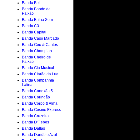
Banda Belli
Banda Bonde da
Paixão
Banda Brilha Som
Banda C3
Banda Capital
Banda Caso Marcado
Banda Céu & Cantos
Banda Champion
Banda Cheiro de
Paixão
Banda Cia Musical
Banda Clarão da Lua
Banda Companhia
Latina
Banda Conexão 5
Banda Coringão
Banda Corpo & Alma
Banda Cosmo Express
Banda Cruzeiro
Banda D'Fiebes
Banda Dallas
Banda Danúbio Azul