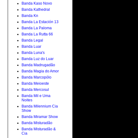
Banda Kaso Novo
Banda Kathedral
Banda Kn
Banda La Estación 13
Banda La Paloma
Banda La Rutta 66
Banda Legal
Banda Luar
Banda Luna's
Banda Luz do Luar
Banda Madrugadão
Banda Magia do Amor
Banda Marcopólo
Banda Meioeste
Banda Mercosul
Banda Mil e Uma
Noites
Banda Milennium Cia
Show
Banda Miramar Show
Banda Misturadão
Banda Misturadão &
Cia