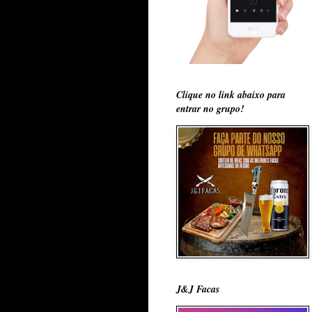
Clique no link abaixo para
entrar no grupo!
J&J Facas