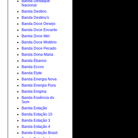
Banda Destaque
Nacional
Banda Destino
Banda Destinu's
Banda Doce Desejo
Banda Doce Encanto
Banda Doce Mel
Banda Doce Mistério
Banda Doce Pecado
Banda Dona Maria
Banda Ébanos
Banda Eccos
Banda Elyte
Banda Energia Nova
Banda Energia Pura
Banda Enigma
Banda Essência do
Som
Banda Estação
Banda Estação 10
Banda Estação 3
Banda Estação 4
Banda Estação Brasil