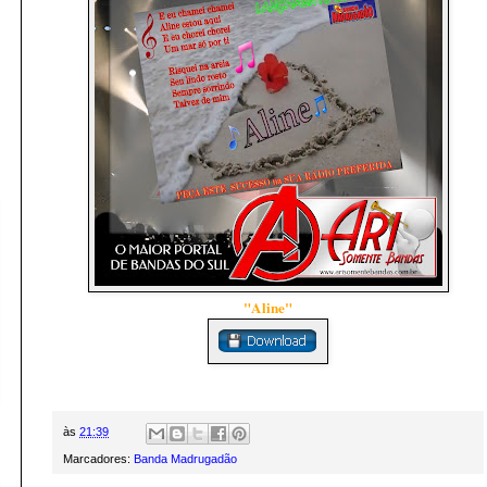
"Aline"
às
21:39
Marcadores:
Banda Madrugadão