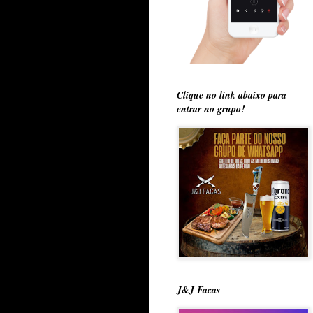
Clique no link abaixo para
entrar no grupo!
J&J Facas