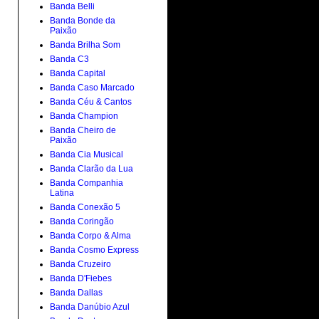
Banda Belli
Banda Bonde da
Paixão
Banda Brilha Som
Banda C3
Banda Capital
Banda Caso Marcado
Banda Céu & Cantos
Banda Champion
Banda Cheiro de
Paixão
Banda Cia Musical
Banda Clarão da Lua
Banda Companhia
Latina
Banda Conexão 5
Banda Coringão
Banda Corpo & Alma
Banda Cosmo Express
Banda Cruzeiro
Banda D'Fiebes
Banda Dallas
Banda Danúbio Azul