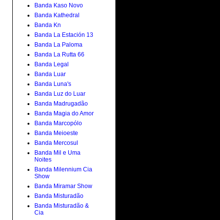
Banda Kaso Novo
Banda Kathedral
Banda Kn
Banda La Estación 13
Banda La Paloma
Banda La Rutta 66
Banda Legal
Banda Luar
Banda Luna's
Banda Luz do Luar
Banda Madrugadão
Banda Magia do Amor
Banda Marcopólo
Banda Meioeste
Banda Mercosul
Banda Mil e Uma
Noites
Banda Milennium Cia
Show
Banda Miramar Show
Banda Misturadão
Banda Misturadão &
Cia