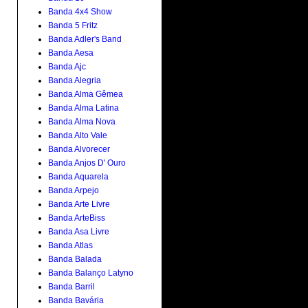
Banda 4x4 Show
Banda 5 Fritz
Banda Adler's Band
Banda Aesa
Banda Ajc
Banda Alegria
Banda Alma Gêmea
Banda Alma Latina
Banda Alma Nova
Banda Alto Vale
Banda Alvorecer
Banda Anjos D' Ouro
Banda Aquarela
Banda Arpejo
Banda Arte Livre
Banda ArteBiss
Banda Asa Livre
Banda Atlas
Banda Balada
Banda Balanço Latyno
Banda Barril
Banda Bavária