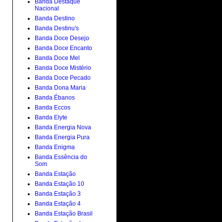
Banda Destaque
Nacional
Banda Destino
Banda Destinu's
Banda Doce Desejo
Banda Doce Encanto
Banda Doce Mel
Banda Doce Mistério
Banda Doce Pecado
Banda Dona Maria
Banda Ébanos
Banda Eccos
Banda Elyte
Banda Energia Nova
Banda Energia Pura
Banda Enigma
Banda Essência do
Som
Banda Estação
Banda Estação 10
Banda Estação 3
Banda Estação 4
Banda Estação Brasil