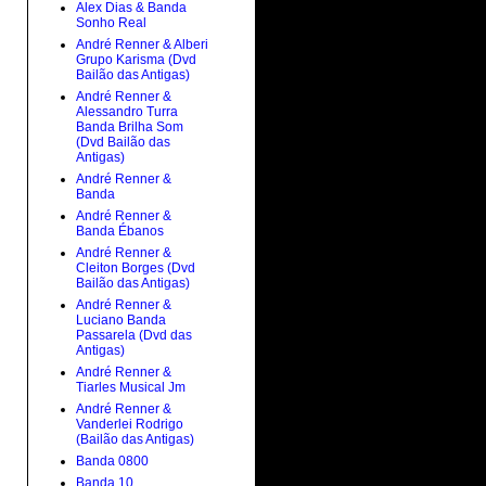
Alex Dias & Banda
Sonho Real
André Renner & Alberi
Grupo Karisma (Dvd
Bailão das Antigas)
André Renner &
Alessandro Turra
Banda Brilha Som
(Dvd Bailão das
Antigas)
André Renner &
Banda
André Renner &
Banda Ébanos
André Renner &
Cleiton Borges (Dvd
Bailão das Antigas)
André Renner &
Luciano Banda
Passarela (Dvd das
Antigas)
André Renner &
Tiarles Musical Jm
André Renner &
Vanderlei Rodrigo
(Bailão das Antigas)
Banda 0800
Banda 10