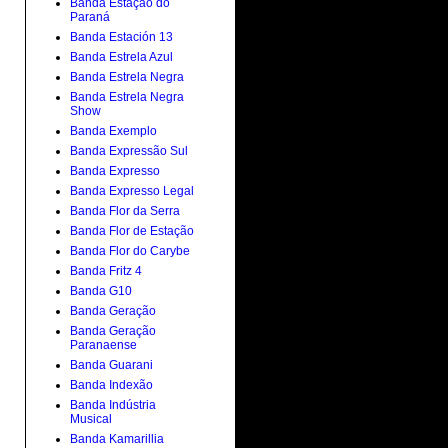
Banda Estação do
Paraná
Banda Estación 13
Banda Estrela Azul
Banda Estrela Negra
Banda Estrela Negra
Show
Banda Exemplo
Banda Expressão Sul
Banda Expresso
Banda Expresso Legal
Banda Flor da Serra
Banda Flor de Estação
Banda Flor do Carybe
Banda Fritz 4
Banda G10
Banda Geração
Banda Geração
Paranaense
Banda Guarani
Banda Indexão
Banda Indústria
Musical
Banda Kamarillia