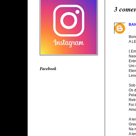
3 comen
BA
.
Bon
A L
{ Em
Nas
Entr
Um 
Facebook
Eter
Len
Sob 
Os 
Pela
Retr
Foi 
Amor
A le
Gra
Na 
A le