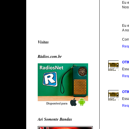
Eu e
Noss
Eu e
A n
Com
Visitas
Res
Rádios.com.br
OTI
Essa
Res
OTI
Essa
Res
Ari Somente Bandas