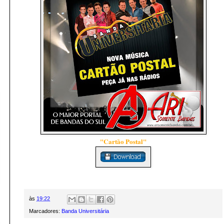
"Cartão Postal"
às
19:22
Marcadores:
Banda Universitária