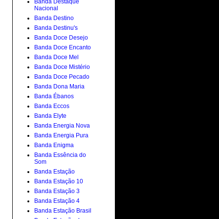
Banda Destaque
Nacional
Banda Destino
Banda Destinu's
Banda Doce Desejo
Banda Doce Encanto
Banda Doce Mel
Banda Doce Mistério
Banda Doce Pecado
Banda Dona Maria
Banda Ébanos
Banda Eccos
Banda Elyte
Banda Energia Nova
Banda Energia Pura
Banda Enigma
Banda Essência do
Som
Banda Estação
Banda Estação 10
Banda Estação 3
Banda Estação 4
Banda Estação Brasil