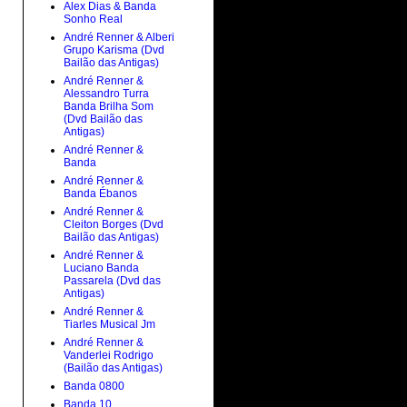
Alex Dias & Banda
Sonho Real
André Renner & Alberi
Grupo Karisma (Dvd
Bailão das Antigas)
André Renner &
Alessandro Turra
Banda Brilha Som
(Dvd Bailão das
Antigas)
André Renner &
Banda
André Renner &
Banda Ébanos
André Renner &
Cleiton Borges (Dvd
Bailão das Antigas)
André Renner &
Luciano Banda
Passarela (Dvd das
Antigas)
André Renner &
Tiarles Musical Jm
André Renner &
Vanderlei Rodrigo
(Bailão das Antigas)
Banda 0800
Banda 10