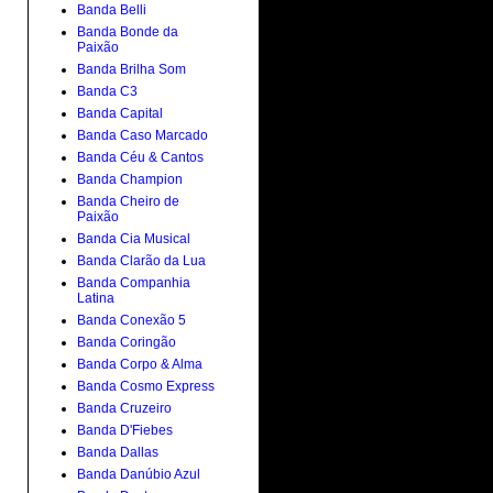
Banda Belli
Banda Bonde da
Paixão
Banda Brilha Som
Banda C3
Banda Capital
Banda Caso Marcado
Banda Céu & Cantos
Banda Champion
Banda Cheiro de
Paixão
Banda Cia Musical
Banda Clarão da Lua
Banda Companhia
Latina
Banda Conexão 5
Banda Coringão
Banda Corpo & Alma
Banda Cosmo Express
Banda Cruzeiro
Banda D'Fiebes
Banda Dallas
Banda Danúbio Azul