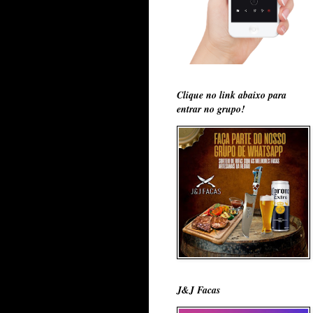
Clique no link abaixo para
entrar no grupo!
J&J Facas