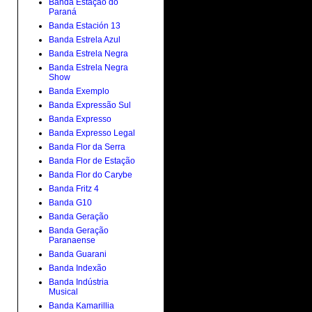
Banda Estação do
Paraná
Banda Estación 13
Banda Estrela Azul
Banda Estrela Negra
Banda Estrela Negra
Show
Banda Exemplo
Banda Expressão Sul
Banda Expresso
Banda Expresso Legal
Banda Flor da Serra
Banda Flor de Estação
Banda Flor do Carybe
Banda Fritz 4
Banda G10
Banda Geração
Banda Geração
Paranaense
Banda Guarani
Banda Indexão
Banda Indústria
Musical
Banda Kamarillia