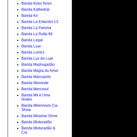
Banda Kaso Novo
Banda Kathedral
Banda Kn
Banda La Estación 13
Banda La Paloma
Banda La Rutta 66
Banda Legal
Banda Luar
Banda Luna's
Banda Luz do Luar
Banda Madrugadão
Banda Magia do Amor
Banda Marcopólo
Banda Meioeste
Banda Mercosul
Banda Mil e Uma
Noites
Banda Milennium Cia
Show
Banda Miramar Show
Banda Misturadão
Banda Misturadão &
Cia