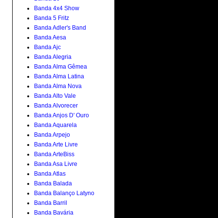
Banda 4x4 Show
Banda 5 Fritz
Banda Adler's Band
Banda Aesa
Banda Ajc
Banda Alegria
Banda Alma Gêmea
Banda Alma Latina
Banda Alma Nova
Banda Alto Vale
Banda Alvorecer
Banda Anjos D' Ouro
Banda Aquarela
Banda Arpejo
Banda Arte Livre
Banda ArteBiss
Banda Asa Livre
Banda Atlas
Banda Balada
Banda Balanço Latyno
Banda Barril
Banda Bavária