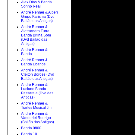
Alex Dias & Banda
Sonho Real
André Renner & Alberi
Grupo Karisma (Dvd
Bailão das Antigas)
André Renner &
Alessandro Turra
Banda Brilha Som
(Dvd Bailão das
Antigas)
André Renner &
Banda
André Renner &
Banda Ébanos
André Renner &
Cleiton Borges (Dvd
Bailão das Antigas)
André Renner &
Luciano Banda
Passarela (Dvd das
Antigas)
André Renner &
Tiarles Musical Jm
André Renner &
Vanderlei Rodrigo
(Bailão das Antigas)
Banda 0800
Banda 10