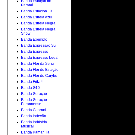
Banda Estação do
Paraná
Banda Estación 13
Banda Estrela Azul
Banda Estrela Negra
Banda Estrela Negra
Show
Banda Exemplo
Banda Expressão Sul
Banda Expresso
Banda Expresso Legal
Banda Flor da Serra
Banda Flor de Estação
Banda Flor do Carybe
Banda Fritz 4
Banda G10
Banda Geração
Banda Geração
Paranaense
Banda Guarani
Banda Indexão
Banda Indústria
Musical
Banda Kamarillia