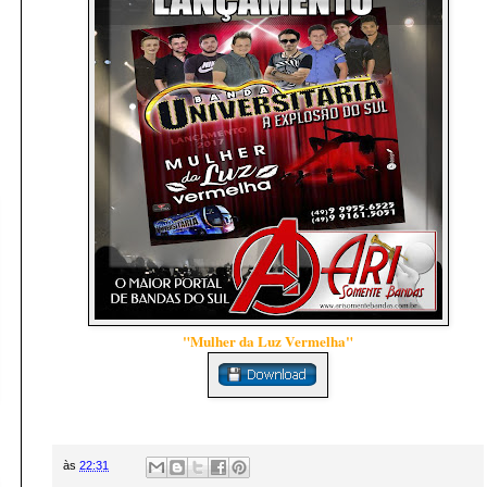
"Mulher da Luz Vermelha"
às
22:31