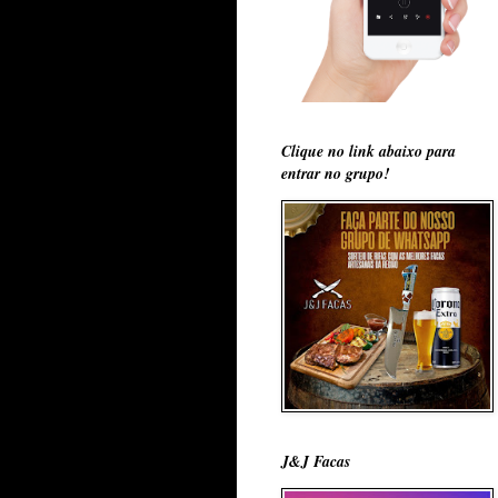
Clique no link abaixo para
entrar no grupo!
J&J Facas