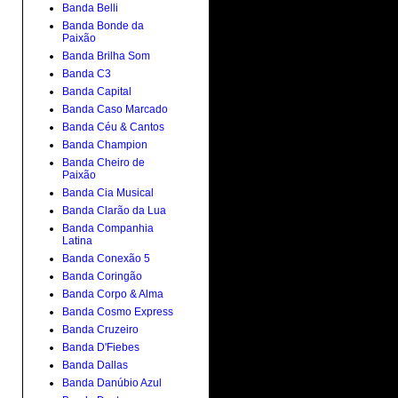
Banda Belli
Banda Bonde da
Paixão
Banda Brilha Som
Banda C3
Banda Capital
Banda Caso Marcado
Banda Céu & Cantos
Banda Champion
Banda Cheiro de
Paixão
Banda Cia Musical
Banda Clarão da Lua
Banda Companhia
Latina
Banda Conexão 5
Banda Coringão
Banda Corpo & Alma
Banda Cosmo Express
Banda Cruzeiro
Banda D'Fiebes
Banda Dallas
Banda Danúbio Azul