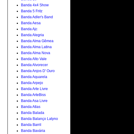
Banda 4x4 Show
Banda 5 Fritz
Banda Adler's Band
Banda Aesa
Banda Ajc
Banda Alegria
Banda Alma Gêmea
Banda Alma Latina
Banda Alma Nova
Banda Alto Vale
Banda Alvorecer
Banda Anjos D' Ouro
Banda Aquarela
Banda Arpejo
Banda Arte Livre
Banda ArteBiss
Banda Asa Livre
Banda Atlas
Banda Balada
Banda Balanço Latyno
Banda Barril
Banda Bavária