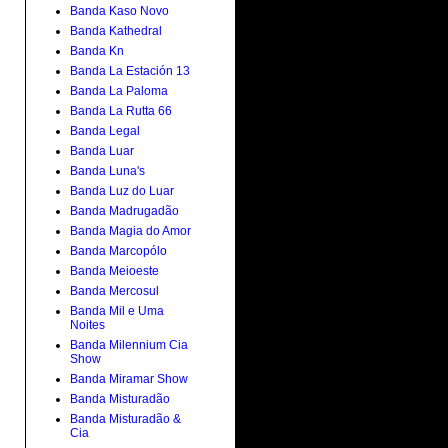
Banda Kaso Novo
Banda Kathedral
Banda Kn
Banda La Estación 13
Banda La Paloma
Banda La Rutta 66
Banda Legal
Banda Luar
Banda Luna's
Banda Luz do Luar
Banda Madrugadão
Banda Magia do Amor
Banda Marcopólo
Banda Meioeste
Banda Mercosul
Banda Mil e Uma
Noites
Banda Milennium Cia
Show
Banda Miramar Show
Banda Misturadão
Banda Misturadão &
Cia