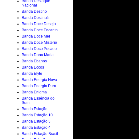
Banda Destaque
Nacional
Banda Destino
Banda Destinu's
Banda Doce Desejo
Banda Doce Encanto
Banda Doce Mel
Banda Doce Mistério
Banda Doce Pecado
Banda Dona Maria
Banda Ébanos
Banda Eccos
Banda Elyte
Banda Energia Nova
Banda Energia Pura
Banda Enigma
Banda Essência do
Som
Banda Estação
Banda Estação 10
Banda Estação 3
Banda Estação 4
Banda Estação Brasil