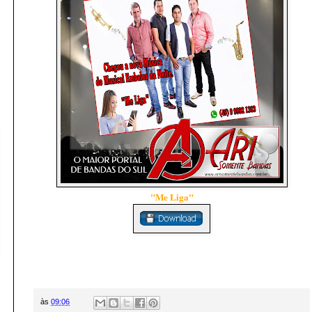
"Me Liga"
às
09:06