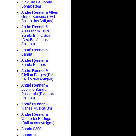
Alex Dias & Banda
Sonho Real
André Renner & Alberi
Grupo Karisma (Dvd
Bailão das Antigas)
André Renner &
Alessandro Turra
Banda Brilha Som
(Dvd Bailão das
Antigas)
André Renner &
Banda
André Renner &
Banda Ébanos
André Renner &
Cleiton Borges (Dvd
Bailão das Antigas)
André Renner &
Luciano Banda
Passarela (Dvd das
Antigas)
André Renner &
Tiarles Musical Jm
André Renner &
Vanderlei Rodrigo
(Bailão das Antigas)
Banda 0800
Banda 10