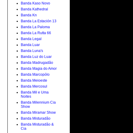
Banda Kaso Novo
Banda Kathedral
Banda Kn
Banda La Estación 13
Banda La Paloma
Banda La Rutta 66
Banda Legal
Banda Luar
Banda Luna's
Banda Luz do Luar
Banda Madrugadão
Banda Magia do Amor
Banda Marcopólo
Banda Meioeste
Banda Mercosul
Banda Mil e Uma
Noites
Banda Milennium Cia
Show
Banda Miramar Show
Banda Misturadão
Banda Misturadão &
Cia