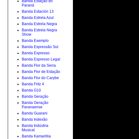
Banda Estação do
Paraná
Banda Estación 13
Banda Estrela Azul
Banda Estrela Negra
Banda Estrela Negra
Show
Banda Exemplo
Banda Expressão Sul
Banda Expresso
Banda Expresso Legal
Banda Flor da Serra
Banda Flor de Estação
Banda Flor do Carybe
Banda Fritz 4
Banda G10
Banda Geração
Banda Geração
Paranaense
Banda Guarani
Banda Indexão
Banda Indústria
Musical
Banda Kamarillia