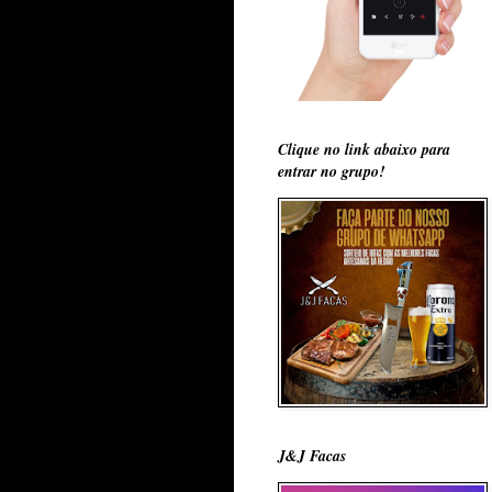
Clique no link abaixo para
entrar no grupo!
J&J Facas