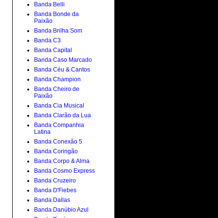
Banda Belli
Banda Bonde da
Paixão
Banda Brilha Som
Banda C3
Banda Capital
Banda Caso Marcado
Banda Céu & Cantos
Banda Champion
Banda Cheiro de
Paixão
Banda Cia Musical
Banda Clarão da Lua
Banda Companhia
Latina
Banda Conexão 5
Banda Coringão
Banda Corpo & Alma
Banda Cosmo Express
Banda Cruzeiro
Banda D'Fiebes
Banda Dallas
Banda Danúbio Azul