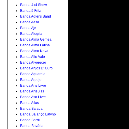
Banda 4x4 Show
Banda 5 Fritz
Banda Adler's Band
Banda Aesa
Banda Ajc
Banda Alegria
Banda Alma Gêmea
Banda Alma Latina
Banda Alma Nova
Banda Alto Vale
Banda Alvorecer
Banda Anjos D' Ouro
Banda Aquarela
Banda Arpejo
Banda Arte Livre
Banda ArteBiss
Banda Asa Livre
Banda Atlas
Banda Balada
Banda Balanço Latyno
Banda Barril
Banda Bavária