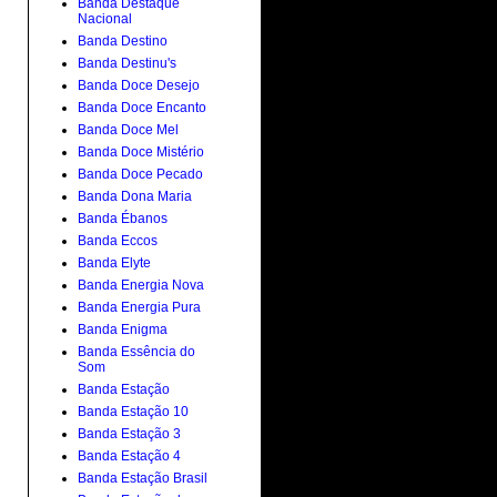
Banda Destaque
Nacional
Banda Destino
Banda Destinu's
Banda Doce Desejo
Banda Doce Encanto
Banda Doce Mel
Banda Doce Mistério
Banda Doce Pecado
Banda Dona Maria
Banda Ébanos
Banda Eccos
Banda Elyte
Banda Energia Nova
Banda Energia Pura
Banda Enigma
Banda Essência do
Som
Banda Estação
Banda Estação 10
Banda Estação 3
Banda Estação 4
Banda Estação Brasil