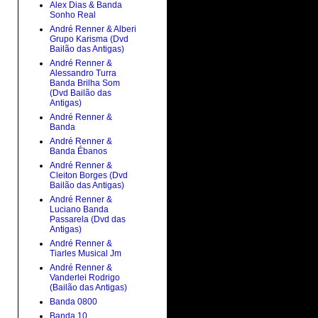
Alex Dias & Banda
Sonho Real
André Renner & Alberi
Grupo Karisma (Dvd
Bailão das Antigas)
André Renner &
Alessandro Turra
Banda Brilha Som
(Dvd Bailão das
Antigas)
André Renner &
Banda
André Renner &
Banda Ébanos
André Renner &
Cleiton Borges (Dvd
Bailão das Antigas)
André Renner &
Luciano Banda
Passarela (Dvd das
Antigas)
André Renner &
Tiarles Musical Jm
André Renner &
Vanderlei Rodrigo
(Bailão das Antigas)
Banda 0800
Banda 10