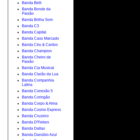
Banda Belli
Banda Bonde da
Paixão
Banda Brilha Som
Banda C3
Banda Capital
Banda Caso Marcado
Banda Céu & Cantos
Banda Champion
Banda Cheiro de
Paixão
Banda Cia Musical
Banda Clarão da Lua
Banda Companhia
Latina
Banda Conexão 5
Banda Coringão
Banda Corpo & Alma
Banda Cosmo Express
Banda Cruzeiro
Banda D'Fiebes
Banda Dallas
Banda Danúbio Azul