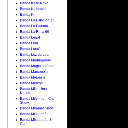
Banda Kaso Novo
Banda Kathedral
Banda Kn
Banda La Estación 13
Banda La Paloma
Banda La Rutta 66
Banda Legal
Banda Luar
Banda Luna's
Banda Luz do Luar
Banda Madrugadão
Banda Magia do Amor
Banda Marcopólo
Banda Meioeste
Banda Mercosul
Banda Mil e Uma
Noites
Banda Milennium Cia
Show
Banda Miramar Show
Banda Misturadão
Banda Misturadão &
Cia