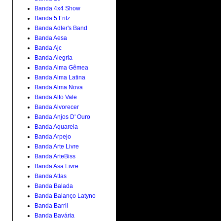
Banda 4x4 Show
Banda 5 Fritz
Banda Adler's Band
Banda Aesa
Banda Ajc
Banda Alegria
Banda Alma Gêmea
Banda Alma Latina
Banda Alma Nova
Banda Alto Vale
Banda Alvorecer
Banda Anjos D' Ouro
Banda Aquarela
Banda Arpejo
Banda Arte Livre
Banda ArteBiss
Banda Asa Livre
Banda Atlas
Banda Balada
Banda Balanço Latyno
Banda Barril
Banda Bavária