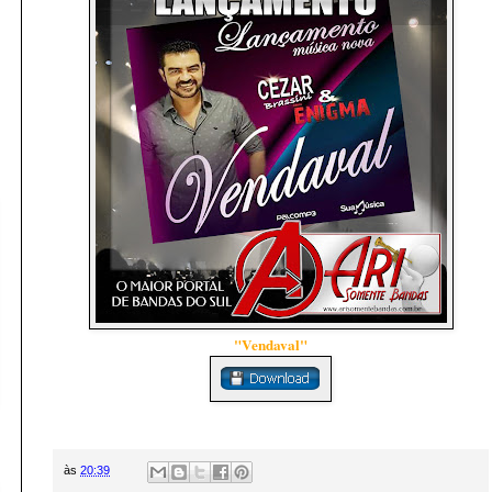
"Vendaval"
às
20:39