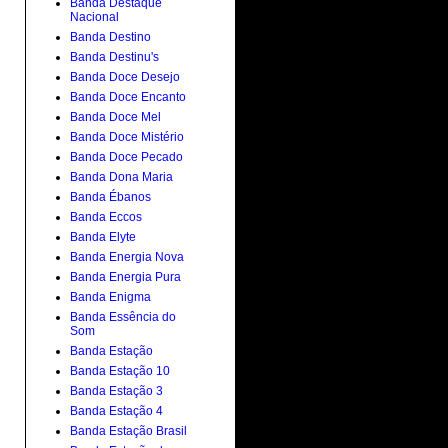
Banda Destaque
Nacional
Banda Destino
Banda Destinu's
Banda Doce Desejo
Banda Doce Encanto
Banda Doce Mel
Banda Doce Mistério
Banda Doce Pecado
Banda Dona Maria
Banda Ébanos
Banda Eccos
Banda Elyte
Banda Energia Nova
Banda Energia Pura
Banda Enigma
Banda Essência do
Som
Banda Estação
Banda Estação 10
Banda Estação 3
Banda Estação 4
Banda Estação Brasil