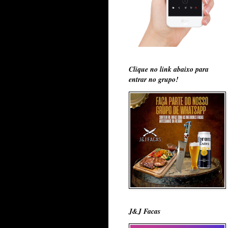
Clique no link abaixo para
entrar no grupo!
J&J Facas