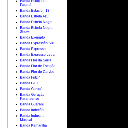
Banda Estação do
Paraná
Banda Estación 13
Banda Estrela Azul
Banda Estrela Negra
Banda Estrela Negra
Show
Banda Exemplo
Banda Expressão Sul
Banda Expresso
Banda Expresso Legal
Banda Flor da Serra
Banda Flor de Estação
Banda Flor do Carybe
Banda Fritz 4
Banda G10
Banda Geração
Banda Geração
Paranaense
Banda Guarani
Banda Indexão
Banda Indústria
Musical
Banda Kamarillia