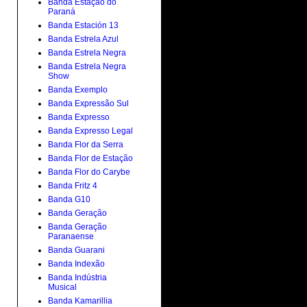
Banda Estação do
Paraná
Banda Estación 13
Banda Estrela Azul
Banda Estrela Negra
Banda Estrela Negra
Show
Banda Exemplo
Banda Expressão Sul
Banda Expresso
Banda Expresso Legal
Banda Flor da Serra
Banda Flor de Estação
Banda Flor do Carybe
Banda Fritz 4
Banda G10
Banda Geração
Banda Geração
Paranaense
Banda Guarani
Banda Indexão
Banda Indústria
Musical
Banda Kamarillia