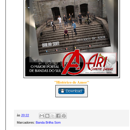
"Histórico de Amor"
às
20:22
Marcadores:
Banda Brilha Som