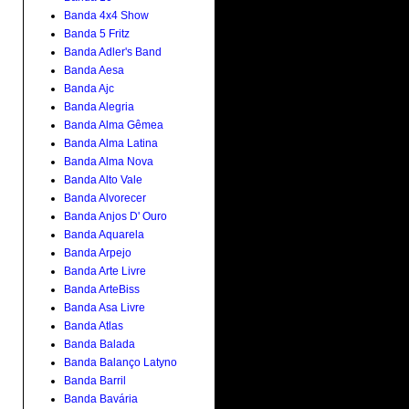
Banda 4x4 Show
Banda 5 Fritz
Banda Adler's Band
Banda Aesa
Banda Ajc
Banda Alegria
Banda Alma Gêmea
Banda Alma Latina
Banda Alma Nova
Banda Alto Vale
Banda Alvorecer
Banda Anjos D' Ouro
Banda Aquarela
Banda Arpejo
Banda Arte Livre
Banda ArteBiss
Banda Asa Livre
Banda Atlas
Banda Balada
Banda Balanço Latyno
Banda Barril
Banda Bavária