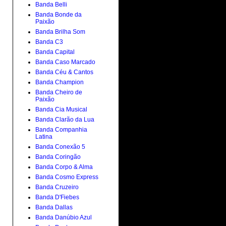
Banda Belli
Banda Bonde da
Paixão
Banda Brilha Som
Banda C3
Banda Capital
Banda Caso Marcado
Banda Céu & Cantos
Banda Champion
Banda Cheiro de
Paixão
Banda Cia Musical
Banda Clarão da Lua
Banda Companhia
Latina
Banda Conexão 5
Banda Coringão
Banda Corpo & Alma
Banda Cosmo Express
Banda Cruzeiro
Banda D'Fiebes
Banda Dallas
Banda Danúbio Azul