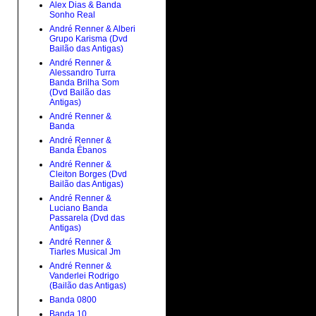
Alex Dias & Banda
Sonho Real
André Renner & Alberi
Grupo Karisma (Dvd
Bailão das Antigas)
André Renner &
Alessandro Turra
Banda Brilha Som
(Dvd Bailão das
Antigas)
André Renner &
Banda
André Renner &
Banda Ébanos
André Renner &
Cleiton Borges (Dvd
Bailão das Antigas)
André Renner &
Luciano Banda
Passarela (Dvd das
Antigas)
André Renner &
Tiarles Musical Jm
André Renner &
Vanderlei Rodrigo
(Bailão das Antigas)
Banda 0800
Banda 10