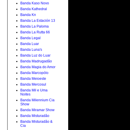
Banda Kaso Novo
Banda Kathedral
Banda Kn
Banda La Estación 13
Banda La Paloma
Banda La Rutta 66
Banda Legal
Banda Luar
Banda Luna's
Banda Luz do Luar
Banda Madrugadão
Banda Magia do Amor
Banda Marcopólo
Banda Meioeste
Banda Mercosul
Banda Mil e Uma
Noites
Banda Milennium Cia
Show
Banda Miramar Show
Banda Misturadão
Banda Misturadão &
Cia