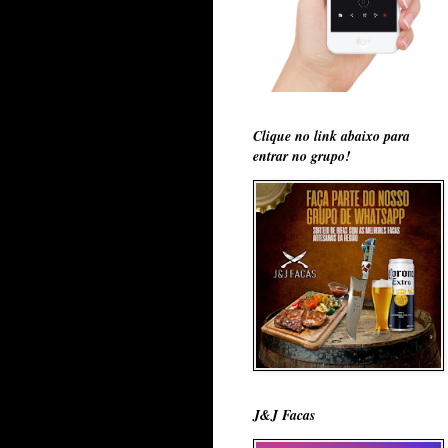
Clique no link abaixo para
entrar no grupo!
J&J Facas