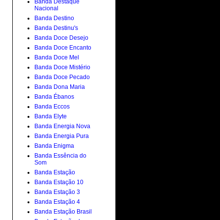
Banda Destaque
Nacional
Banda Destino
Banda Destinu's
Banda Doce Desejo
Banda Doce Encanto
Banda Doce Mel
Banda Doce Mistério
Banda Doce Pecado
Banda Dona Maria
Banda Ébanos
Banda Eccos
Banda Elyte
Banda Energia Nova
Banda Energia Pura
Banda Enigma
Banda Essência do
Som
Banda Estação
Banda Estação 10
Banda Estação 3
Banda Estação 4
Banda Estação Brasil