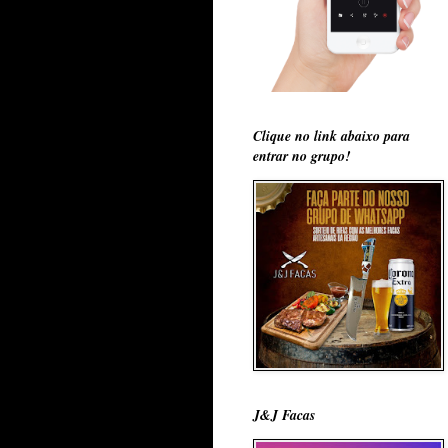
Clique no link abaixo para
entrar no grupo!
J&J Facas