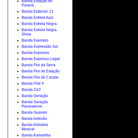
Banda Estação do
Paraná
Banda Estación 13
Banda Estrela Azul
Banda Estrela Negra
Banda Estrela Negra
Show
Banda Exemplo
Banda Expressão Sul
Banda Expresso
Banda Expresso Legal
Banda Flor da Serra
Banda Flor de Estação
Banda Flor do Carybe
Banda Fritz 4
Banda G10
Banda Geração
Banda Geração
Paranaense
Banda Guarani
Banda Indexão
Banda Indústria
Musical
Banda Kamarillia