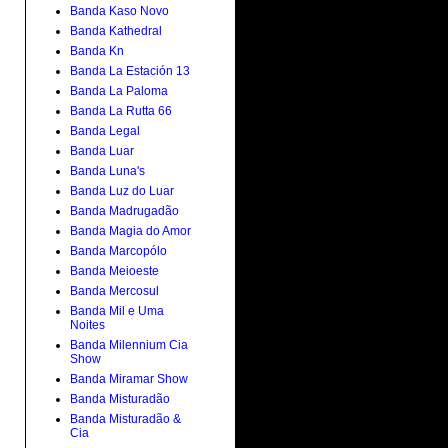
Banda Kaso Novo
Banda Kathedral
Banda Kn
Banda La Estación 13
Banda La Paloma
Banda La Rutta 66
Banda Legal
Banda Luar
Banda Luna's
Banda Luz do Luar
Banda Madrugadão
Banda Magia do Amor
Banda Marcopólo
Banda Meioeste
Banda Mercosul
Banda Mil e Uma
Noites
Banda Milennium Cia
Show
Banda Miramar Show
Banda Misturadão
Banda Misturadão &
Cia