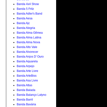
Banda 4x4 Show
Banda 5 Fritz
Banda Adler's Band
Banda Aesa
Banda Ajc
Banda Alegria
Banda Alma Gêmea
Banda Alma Latina
Banda Alma Nova
Banda Alto Vale
Banda Alvorecer
Banda Anjos D' Ouro
Banda Aquarela
Banda Arpejo
Banda Arte Livre
Banda ArteBiss
Banda Asa Livre
Banda Atlas
Banda Balada
Banda Balanço Latyno
Banda Barril
Banda Bavária