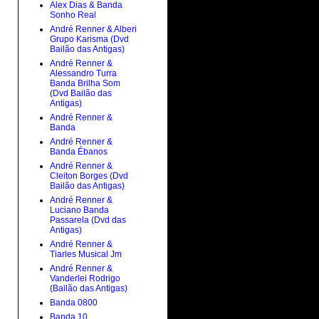
Alex Dias & Banda
Sonho Real
André Renner & Alberi
Grupo Karisma (Dvd
Bailão das Antigas)
André Renner &
Alessandro Turra
Banda Brilha Som
(Dvd Bailão das
Antigas)
André Renner &
Banda
André Renner &
Banda Ébanos
André Renner &
Cleiton Borges (Dvd
Bailão das Antigas)
André Renner &
Luciano Banda
Passarela (Dvd das
Antigas)
André Renner &
Tiarles Musical Jm
André Renner &
Vanderlei Rodrigo
(Bailão das Antigas)
Banda 0800
Banda 10