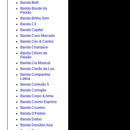
Banda Belli
Banda Bonde da
Paixão
Banda Brilha Som
Banda C3
Banda Capital
Banda Caso Marcado
Banda Céu & Cantos
Banda Champion
Banda Cheiro de
Paixão
Banda Cia Musical
Banda Clarão da Lua
Banda Companhia
Latina
Banda Conexão 5
Banda Coringão
Banda Corpo & Alma
Banda Cosmo Express
Banda Cruzeiro
Banda D'Fiebes
Banda Dallas
Banda Danúbio Azul