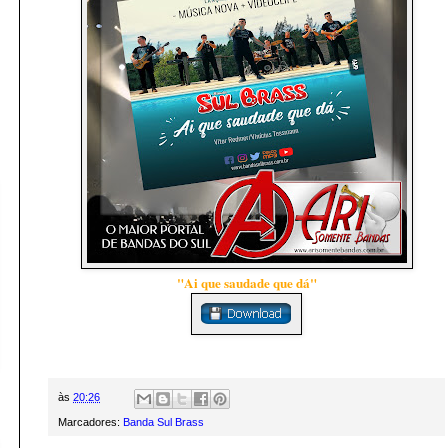
"Ai que saudade que dá"
às
20:26
Marcadores:
Banda Sul Brass