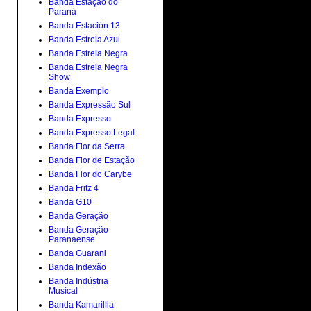
Banda Estação do
Paraná
Banda Estación 13
Banda Estrela Azul
Banda Estrela Negra
Banda Estrela Negra
Show
Banda Exemplo
Banda Expressão Sul
Banda Expresso
Banda Expresso Legal
Banda Flor da Serra
Banda Flor de Estação
Banda Flor do Carybe
Banda Fritz 4
Banda G10
Banda Geração
Banda Geração
Paranaense
Banda Guarani
Banda Indexão
Banda Indústria
Musical
Banda Kamarillia