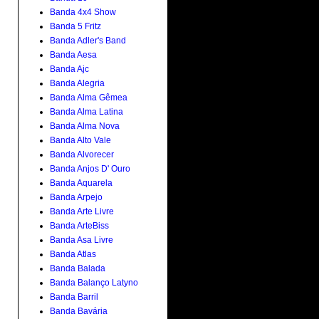
Banda 4x4 Show
Banda 5 Fritz
Banda Adler's Band
Banda Aesa
Banda Ajc
Banda Alegria
Banda Alma Gêmea
Banda Alma Latina
Banda Alma Nova
Banda Alto Vale
Banda Alvorecer
Banda Anjos D' Ouro
Banda Aquarela
Banda Arpejo
Banda Arte Livre
Banda ArteBiss
Banda Asa Livre
Banda Atlas
Banda Balada
Banda Balanço Latyno
Banda Barril
Banda Bavária