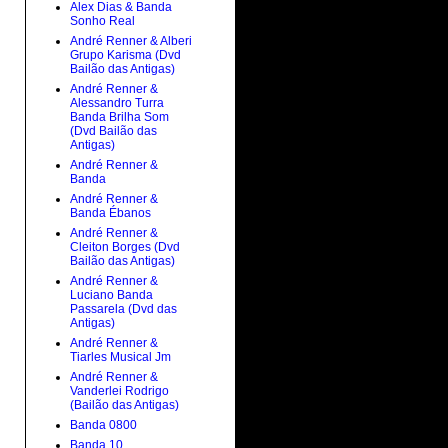
Alex Dias & Banda
Sonho Real
André Renner & Alberi
Grupo Karisma (Dvd
Bailão das Antigas)
André Renner &
Alessandro Turra
Banda Brilha Som
(Dvd Bailão das
Antigas)
André Renner &
Banda
André Renner &
Banda Ébanos
André Renner &
Cleiton Borges (Dvd
Bailão das Antigas)
André Renner &
Luciano Banda
Passarela (Dvd das
Antigas)
André Renner &
Tiarles Musical Jm
André Renner &
Vanderlei Rodrigo
(Bailão das Antigas)
Banda 0800
Banda 10