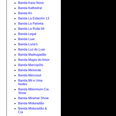
Banda Kaso Novo
Banda Kathedral
Banda Kn
Banda La Estación 13
Banda La Paloma
Banda La Rutta 66
Banda Legal
Banda Luar
Banda Luna's
Banda Luz do Luar
Banda Madrugadão
Banda Magia do Amor
Banda Marcopólo
Banda Meioeste
Banda Mercosul
Banda Mil e Uma
Noites
Banda Milennium Cia
Show
Banda Miramar Show
Banda Misturadão
Banda Misturadão &
Cia