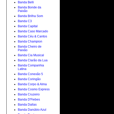
Banda Belli
Banda Bonde da
Paixão
Banda Brilha Som
Banda C3
Banda Capital
Banda Caso Marcado
Banda Céu & Cantos
Banda Champion
Banda Cheiro de
Paixão
Banda Cia Musical
Banda Clarão da Lua
Banda Companhia
Latina
Banda Conexão 5
Banda Coringão
Banda Corpo & Alma
Banda Cosmo Express
Banda Cruzeiro
Banda D'Fiebes
Banda Dallas
Banda Danúbio Azul