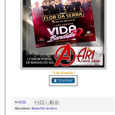
"Vida Bandida"
às
07:55
Marcadores:
Banda Flor da Serra