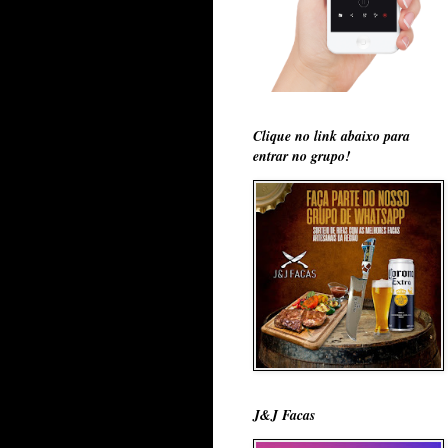
Clique no link abaixo para
entrar no grupo!
J&J Facas