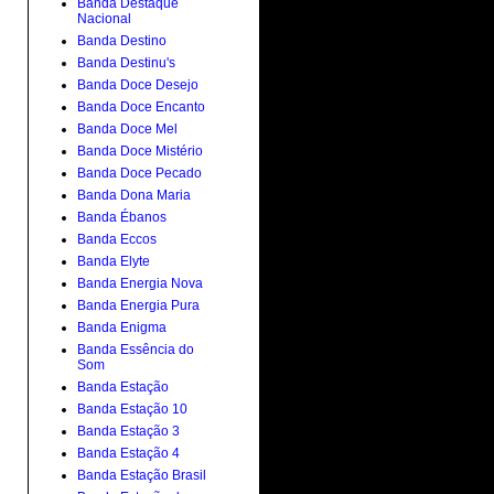
Banda Destaque
Nacional
Banda Destino
Banda Destinu's
Banda Doce Desejo
Banda Doce Encanto
Banda Doce Mel
Banda Doce Mistério
Banda Doce Pecado
Banda Dona Maria
Banda Ébanos
Banda Eccos
Banda Elyte
Banda Energia Nova
Banda Energia Pura
Banda Enigma
Banda Essência do
Som
Banda Estação
Banda Estação 10
Banda Estação 3
Banda Estação 4
Banda Estação Brasil