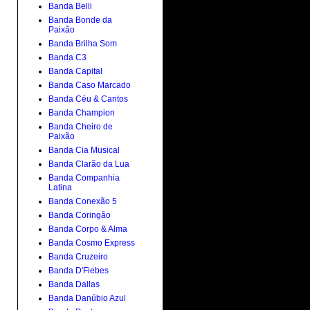
Banda Belli
Banda Bonde da
Paixão
Banda Brilha Som
Banda C3
Banda Capital
Banda Caso Marcado
Banda Céu & Cantos
Banda Champion
Banda Cheiro de
Paixão
Banda Cia Musical
Banda Clarão da Lua
Banda Companhia
Latina
Banda Conexão 5
Banda Coringão
Banda Corpo & Alma
Banda Cosmo Express
Banda Cruzeiro
Banda D'Fiebes
Banda Dallas
Banda Danúbio Azul