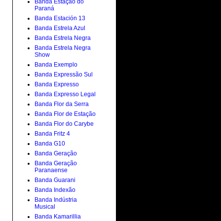
Banda Estação do
Paraná
Banda Estación 13
Banda Estrela Azul
Banda Estrela Negra
Banda Estrela Negra
Show
Banda Exemplo
Banda Expressão Sul
Banda Expresso
Banda Expresso Legal
Banda Flor da Serra
Banda Flor de Estação
Banda Flor do Carybe
Banda Fritz 4
Banda G10
Banda Geração
Banda Geração
Paranaense
Banda Guarani
Banda Indexão
Banda Indústria
Musical
Banda Kamarillia