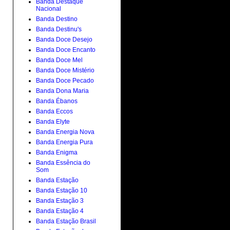
Banda Destaque
Nacional
Banda Destino
Banda Destinu's
Banda Doce Desejo
Banda Doce Encanto
Banda Doce Mel
Banda Doce Mistério
Banda Doce Pecado
Banda Dona Maria
Banda Ébanos
Banda Eccos
Banda Elyte
Banda Energia Nova
Banda Energia Pura
Banda Enigma
Banda Essência do
Som
Banda Estação
Banda Estação 10
Banda Estação 3
Banda Estação 4
Banda Estação Brasil