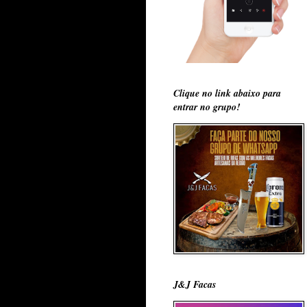
Clique no link abaixo para
entrar no grupo!
J&J Facas