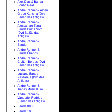
Alex Dias & Banda
Sonho Real
André Renner & Alberi
Grupo Karisma (Dvd
Bailão das Antigas)
André Renner &
Alessandro Turra
Banda Brilha Som
(Dvd Bailão das
Antigas)
André Renner &
Banda
André Renner &
Banda Ébanos
André Renner &
Cleiton Borges (Dvd
Bailão das Antigas)
André Renner &
Luciano Banda
Passarela (Dvd das
Antigas)
André Renner &
Tiarles Musical Jm
André Renner &
Vanderlei Rodrigo
(Bailão das Antigas)
Banda 0800
Banda 10