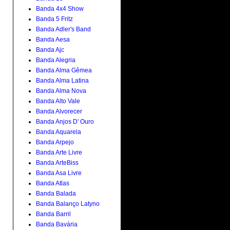
Banda 4x4 Show
Banda 5 Fritz
Banda Adler's Band
Banda Aesa
Banda Ajc
Banda Alegria
Banda Alma Gêmea
Banda Alma Latina
Banda Alma Nova
Banda Alto Vale
Banda Alvorecer
Banda Anjos D' Ouro
Banda Aquarela
Banda Arpejo
Banda Arte Livre
Banda ArteBiss
Banda Asa Livre
Banda Atlas
Banda Balada
Banda Balanço Latyno
Banda Barril
Banda Bavária