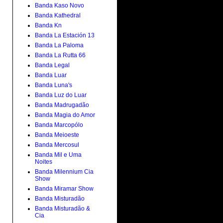
Banda Kaso Novo
Banda Kathedral
Banda Kn
Banda La Estación 13
Banda La Paloma
Banda La Rutta 66
Banda Legal
Banda Luar
Banda Luna's
Banda Luz do Luar
Banda Madrugadão
Banda Magia do Amor
Banda Marcopólo
Banda Meioeste
Banda Mercosul
Banda Mil e Uma
Noites
Banda Milennium Cia
Show
Banda Miramar Show
Banda Misturadão
Banda Misturadão &
Cia