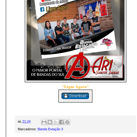
"Ligue Agora"
às
21:24
Marcadores:
Banda Estação 3