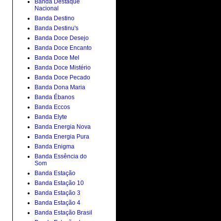
Banda Destaque
Nacional
Banda Destino
Banda Destinu's
Banda Doce Desejo
Banda Doce Encanto
Banda Doce Mel
Banda Doce Mistério
Banda Doce Pecado
Banda Dona Maria
Banda Ébanos
Banda Eccos
Banda Elyte
Banda Energia Nova
Banda Energia Pura
Banda Enigma
Banda Essência do
Som
Banda Estação
Banda Estação 10
Banda Estação 3
Banda Estação 4
Banda Estação Brasil