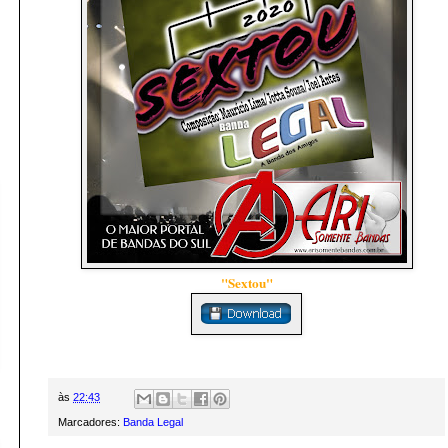
"Sextou"
às
22:43
Marcadores:
Banda Legal