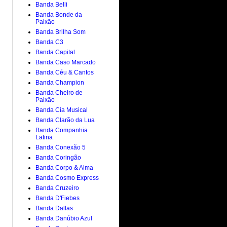
Banda Belli
Banda Bonde da
Paixão
Banda Brilha Som
Banda C3
Banda Capital
Banda Caso Marcado
Banda Céu & Cantos
Banda Champion
Banda Cheiro de
Paixão
Banda Cia Musical
Banda Clarão da Lua
Banda Companhia
Latina
Banda Conexão 5
Banda Coringão
Banda Corpo & Alma
Banda Cosmo Express
Banda Cruzeiro
Banda D'Fiebes
Banda Dallas
Banda Danúbio Azul