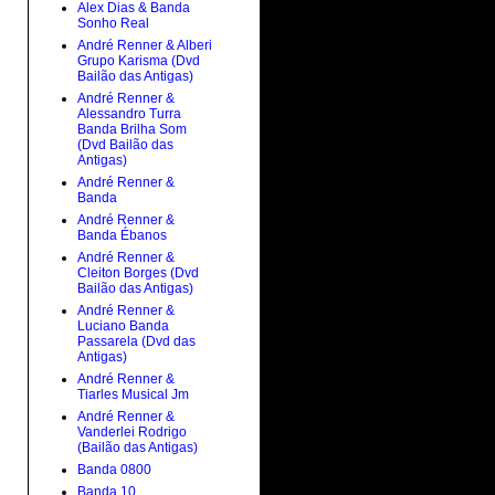
Alex Dias & Banda
Sonho Real
André Renner & Alberi
Grupo Karisma (Dvd
Bailão das Antigas)
André Renner &
Alessandro Turra
Banda Brilha Som
(Dvd Bailão das
Antigas)
André Renner &
Banda
André Renner &
Banda Ébanos
André Renner &
Cleiton Borges (Dvd
Bailão das Antigas)
André Renner &
Luciano Banda
Passarela (Dvd das
Antigas)
André Renner &
Tiarles Musical Jm
André Renner &
Vanderlei Rodrigo
(Bailão das Antigas)
Banda 0800
Banda 10