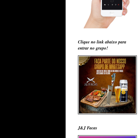
Clique no link abaixo para
entrar no grupo!
J&J Facas