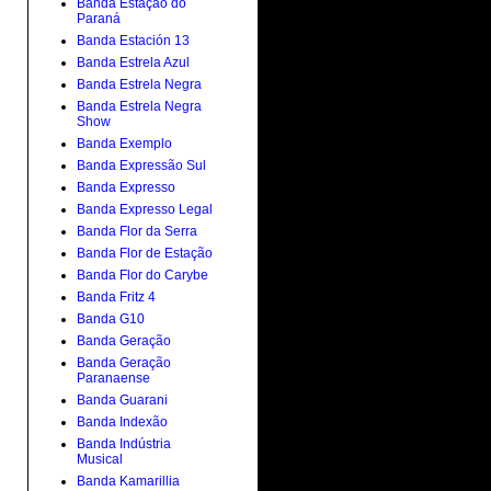
Banda Estação do
Paraná
Banda Estación 13
Banda Estrela Azul
Banda Estrela Negra
Banda Estrela Negra
Show
Banda Exemplo
Banda Expressão Sul
Banda Expresso
Banda Expresso Legal
Banda Flor da Serra
Banda Flor de Estação
Banda Flor do Carybe
Banda Fritz 4
Banda G10
Banda Geração
Banda Geração
Paranaense
Banda Guarani
Banda Indexão
Banda Indústria
Musical
Banda Kamarillia