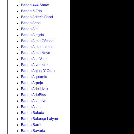
Banda 4x4 Show
Banda 5 Fritz
Banda Adler's Band
Banda Aesa
Banda Ajc
Banda Alegria
Banda Alma Gêmea
Banda Alma Latina
Banda Alma Nova
Banda Alto Vale
Banda Alvorecer
Banda Anjos D' Ouro
Banda Aquarela
Banda Arpejo
Banda Arte Livre
Banda ArteBiss
Banda Asa Livre
Banda Atlas
Banda Balada
Banda Balanço Latyno
Banda Barril
Banda Bavária