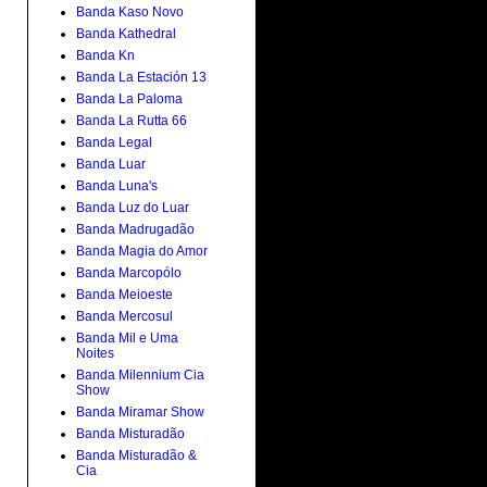
Banda Kaso Novo
Banda Kathedral
Banda Kn
Banda La Estación 13
Banda La Paloma
Banda La Rutta 66
Banda Legal
Banda Luar
Banda Luna's
Banda Luz do Luar
Banda Madrugadão
Banda Magia do Amor
Banda Marcopólo
Banda Meioeste
Banda Mercosul
Banda Mil e Uma
Noites
Banda Milennium Cia
Show
Banda Miramar Show
Banda Misturadão
Banda Misturadão &
Cia