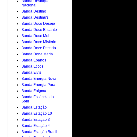
Banda Destaque
Nacional
Banda Destino
Banda Destinu's
Banda Doce Desejo
Banda Doce Encanto
Banda Doce Mel
Banda Doce Mistério
Banda Doce Pecado
Banda Dona Maria
Banda Ébanos
Banda Eccos
Banda Elyte
Banda Energia Nova
Banda Energia Pura
Banda Enigma
Banda Essência do
Som
Banda Estação
Banda Estação 10
Banda Estação 3
Banda Estação 4
Banda Estação Brasil