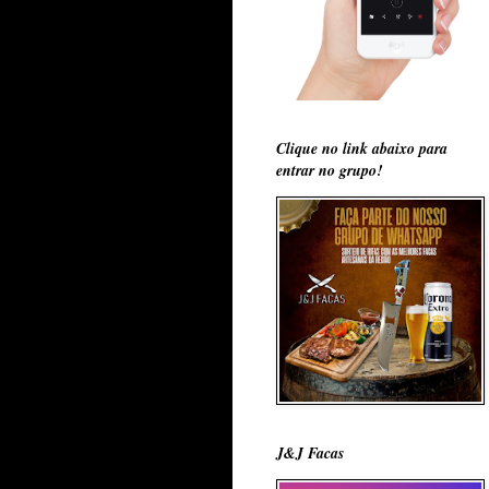
Clique no link abaixo para
entrar no grupo!
J&J Facas