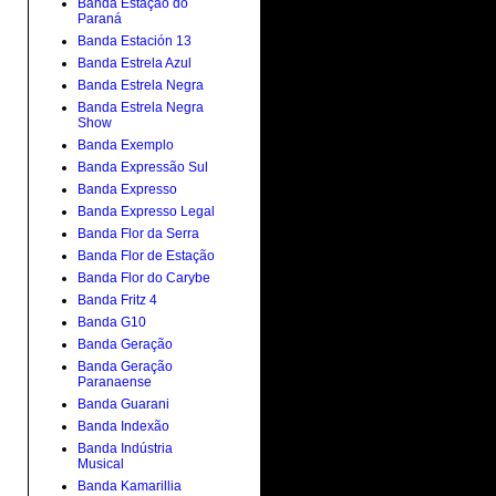
Banda Estação do
Paraná
Banda Estación 13
Banda Estrela Azul
Banda Estrela Negra
Banda Estrela Negra
Show
Banda Exemplo
Banda Expressão Sul
Banda Expresso
Banda Expresso Legal
Banda Flor da Serra
Banda Flor de Estação
Banda Flor do Carybe
Banda Fritz 4
Banda G10
Banda Geração
Banda Geração
Paranaense
Banda Guarani
Banda Indexão
Banda Indústria
Musical
Banda Kamarillia