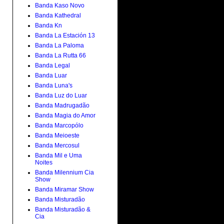
Banda Kaso Novo
Banda Kathedral
Banda Kn
Banda La Estación 13
Banda La Paloma
Banda La Rutta 66
Banda Legal
Banda Luar
Banda Luna's
Banda Luz do Luar
Banda Madrugadão
Banda Magia do Amor
Banda Marcopólo
Banda Meioeste
Banda Mercosul
Banda Mil e Uma
Noites
Banda Milennium Cia
Show
Banda Miramar Show
Banda Misturadão
Banda Misturadão &
Cia