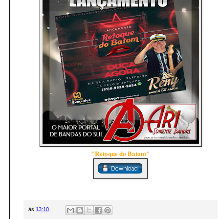
"Retoque do Batom"
às
13:10