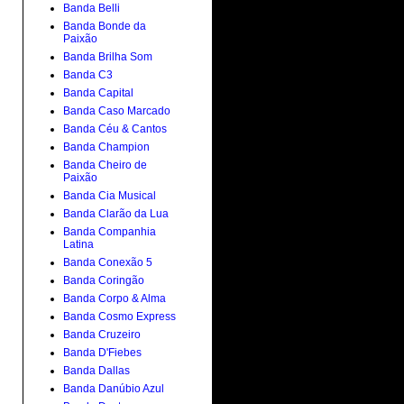
Banda Belli
Banda Bonde da
Paixão
Banda Brilha Som
Banda C3
Banda Capital
Banda Caso Marcado
Banda Céu & Cantos
Banda Champion
Banda Cheiro de
Paixão
Banda Cia Musical
Banda Clarão da Lua
Banda Companhia
Latina
Banda Conexão 5
Banda Coringão
Banda Corpo & Alma
Banda Cosmo Express
Banda Cruzeiro
Banda D'Fiebes
Banda Dallas
Banda Danúbio Azul