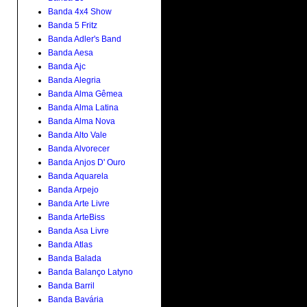
Banda 4x4 Show
Banda 5 Fritz
Banda Adler's Band
Banda Aesa
Banda Ajc
Banda Alegria
Banda Alma Gêmea
Banda Alma Latina
Banda Alma Nova
Banda Alto Vale
Banda Alvorecer
Banda Anjos D' Ouro
Banda Aquarela
Banda Arpejo
Banda Arte Livre
Banda ArteBiss
Banda Asa Livre
Banda Atlas
Banda Balada
Banda Balanço Latyno
Banda Barril
Banda Bavária