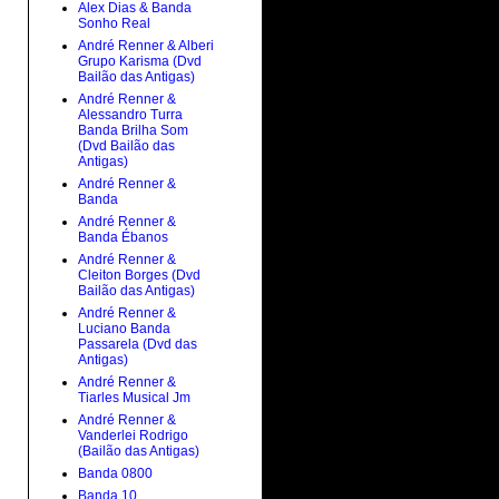
Alex Dias & Banda
Sonho Real
André Renner & Alberi
Grupo Karisma (Dvd
Bailão das Antigas)
André Renner &
Alessandro Turra
Banda Brilha Som
(Dvd Bailão das
Antigas)
André Renner &
Banda
André Renner &
Banda Ébanos
André Renner &
Cleiton Borges (Dvd
Bailão das Antigas)
André Renner &
Luciano Banda
Passarela (Dvd das
Antigas)
André Renner &
Tiarles Musical Jm
André Renner &
Vanderlei Rodrigo
(Bailão das Antigas)
Banda 0800
Banda 10