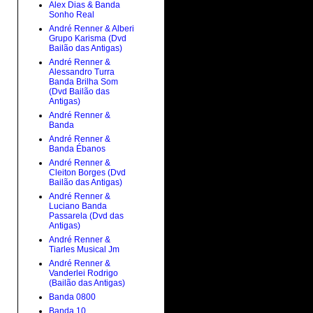
Alex Dias & Banda
Sonho Real
André Renner & Alberi
Grupo Karisma (Dvd
Bailão das Antigas)
André Renner &
Alessandro Turra
Banda Brilha Som
(Dvd Bailão das
Antigas)
André Renner &
Banda
André Renner &
Banda Ébanos
André Renner &
Cleiton Borges (Dvd
Bailão das Antigas)
André Renner &
Luciano Banda
Passarela (Dvd das
Antigas)
André Renner &
Tiarles Musical Jm
André Renner &
Vanderlei Rodrigo
(Bailão das Antigas)
Banda 0800
Banda 10