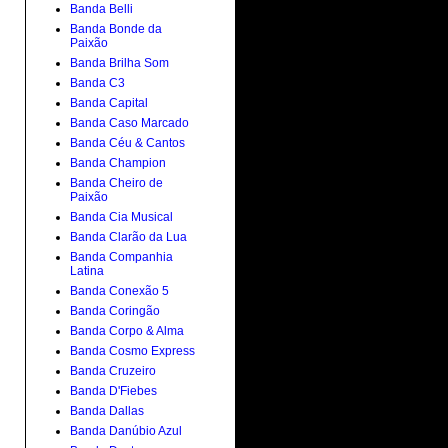
Banda Belli
Banda Bonde da
Paixão
Banda Brilha Som
Banda C3
Banda Capital
Banda Caso Marcado
Banda Céu & Cantos
Banda Champion
Banda Cheiro de
Paixão
Banda Cia Musical
Banda Clarão da Lua
Banda Companhia
Latina
Banda Conexão 5
Banda Coringão
Banda Corpo & Alma
Banda Cosmo Express
Banda Cruzeiro
Banda D'Fiebes
Banda Dallas
Banda Danúbio Azul