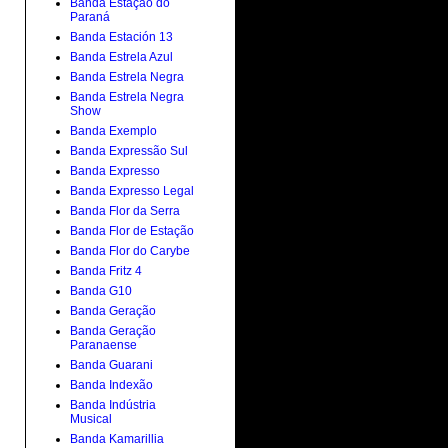
Banda Estação do
Paraná
Banda Estación 13
Banda Estrela Azul
Banda Estrela Negra
Banda Estrela Negra
Show
Banda Exemplo
Banda Expressão Sul
Banda Expresso
Banda Expresso Legal
Banda Flor da Serra
Banda Flor de Estação
Banda Flor do Carybe
Banda Fritz 4
Banda G10
Banda Geração
Banda Geração
Paranaense
Banda Guarani
Banda Indexão
Banda Indústria
Musical
Banda Kamarillia