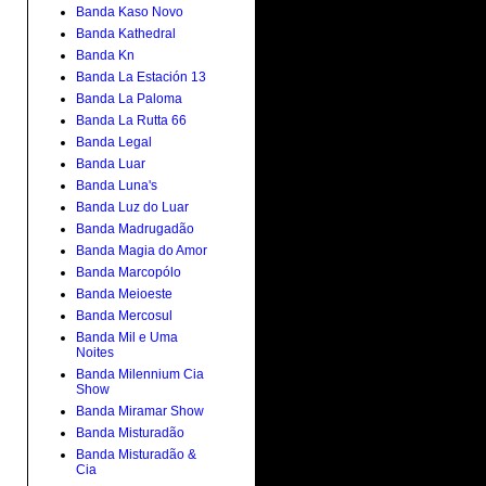
Banda Kaso Novo
Banda Kathedral
Banda Kn
Banda La Estación 13
Banda La Paloma
Banda La Rutta 66
Banda Legal
Banda Luar
Banda Luna's
Banda Luz do Luar
Banda Madrugadão
Banda Magia do Amor
Banda Marcopólo
Banda Meioeste
Banda Mercosul
Banda Mil e Uma
Noites
Banda Milennium Cia
Show
Banda Miramar Show
Banda Misturadão
Banda Misturadão &
Cia