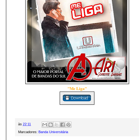
"Me Liga"
às
22:11
Marcadores:
Banda Universitária