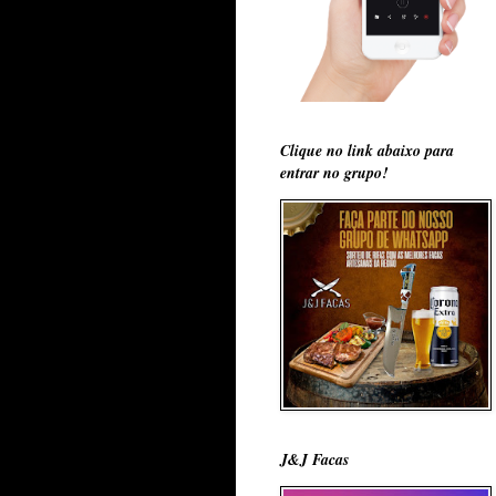
Clique no link abaixo para
entrar no grupo!
J&J Facas