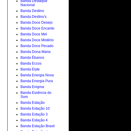
Banda Destaque
Nacional
Banda Destino
Banda Destinu's
Banda Doce Desejo
Banda Doce Encanto
Banda Doce Mel
Banda Doce Mistério
Banda Doce Pecado
Banda Dona Maria
Banda Ébanos
Banda Eccos
Banda Elyte
Banda Energia Nova
Banda Energia Pura
Banda Enigma
Banda Essência do
Som
Banda Estação
Banda Estação 10
Banda Estação 3
Banda Estação 4
Banda Estação Brasil