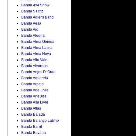
Banda 4x4 Show
Banda 5 Fritz
Banda Adler's Band
Banda Aesa
Banda Ajc
Banda Alegria
Banda Alma Gêmea
Banda Alma Latina
Banda Alma Nova
Banda Alto Vale
Banda Alvorecer
Banda Anjos D' Ouro
Banda Aquarela
Banda Arpejo
Banda Arte Livre
Banda ArteBiss
Banda Asa Livre
Banda Atlas
Banda Balada
Banda Balanço Latyno
Banda Barril
Banda Bavária