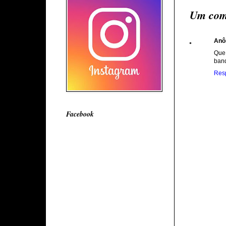
Um com
Anô
Que 
band
Res
Facebook