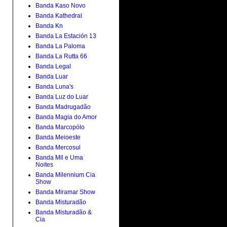
Banda Kaso Novo
Banda Kathedral
Banda Kn
Banda La Estación 13
Banda La Paloma
Banda La Rutta 66
Banda Legal
Banda Luar
Banda Luna's
Banda Luz do Luar
Banda Madrugadão
Banda Magia do Amor
Banda Marcopólo
Banda Meioeste
Banda Mercosul
Banda Mil e Uma
Noites
Banda Milennium Cia
Show
Banda Miramar Show
Banda Misturadão
Banda Misturadão &
Cia