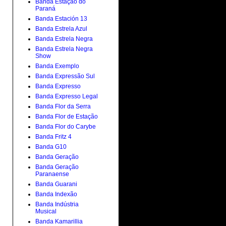
Banda Estação do
Paraná
Banda Estación 13
Banda Estrela Azul
Banda Estrela Negra
Banda Estrela Negra
Show
Banda Exemplo
Banda Expressão Sul
Banda Expresso
Banda Expresso Legal
Banda Flor da Serra
Banda Flor de Estação
Banda Flor do Carybe
Banda Fritz 4
Banda G10
Banda Geração
Banda Geração
Paranaense
Banda Guarani
Banda Indexão
Banda Indústria
Musical
Banda Kamarillia