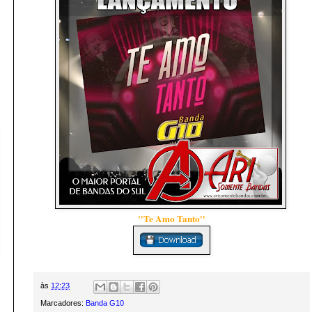
''Te Amo Tanto''
às
12:23
Marcadores:
Banda G10