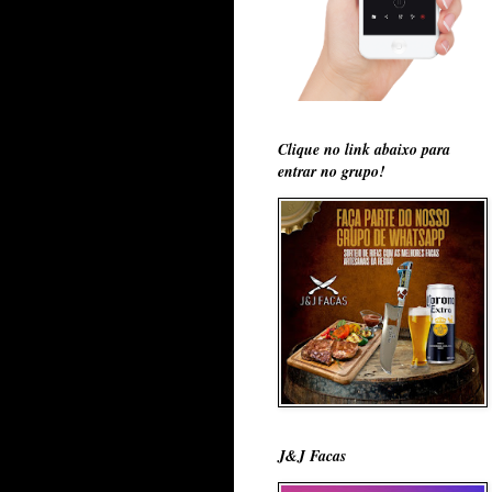
Clique no link abaixo para
entrar no grupo!
J&J Facas