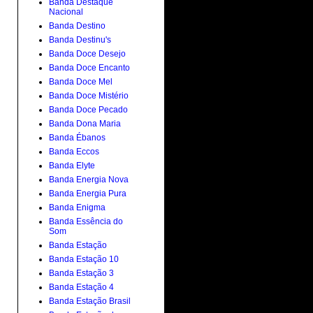
Banda Destaque
Nacional
Banda Destino
Banda Destinu's
Banda Doce Desejo
Banda Doce Encanto
Banda Doce Mel
Banda Doce Mistério
Banda Doce Pecado
Banda Dona Maria
Banda Ébanos
Banda Eccos
Banda Elyte
Banda Energia Nova
Banda Energia Pura
Banda Enigma
Banda Essência do
Som
Banda Estação
Banda Estação 10
Banda Estação 3
Banda Estação 4
Banda Estação Brasil