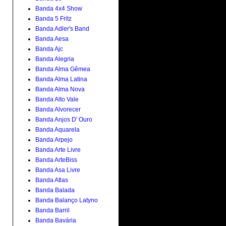
Banda 4x4 Show
Banda 5 Fritz
Banda Adler's Band
Banda Aesa
Banda Ajc
Banda Alegria
Banda Alma Gêmea
Banda Alma Latina
Banda Alma Nova
Banda Alto Vale
Banda Alvorecer
Banda Anjos D' Ouro
Banda Aquarela
Banda Arpejo
Banda Arte Livre
Banda ArteBiss
Banda Asa Livre
Banda Atlas
Banda Balada
Banda Balanço Latyno
Banda Barril
Banda Bavária