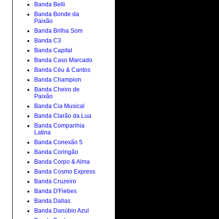
Banda Belli
Banda Bonde da
Paixão
Banda Brilha Som
Banda C3
Banda Capital
Banda Caso Marcado
Banda Céu & Cantos
Banda Champion
Banda Cheiro de
Paixão
Banda Cia Musical
Banda Clarão da Lua
Banda Companhia
Latina
Banda Conexão 5
Banda Coringão
Banda Corpo & Alma
Banda Cosmo Express
Banda Cruzeiro
Banda D'Fiebes
Banda Dallas
Banda Danúbio Azul