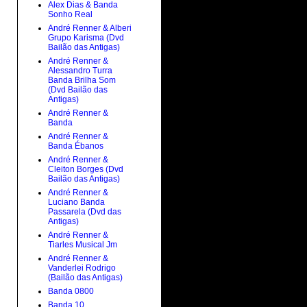
Alex Dias & Banda
Sonho Real
André Renner & Alberi
Grupo Karisma (Dvd
Bailão das Antigas)
André Renner &
Alessandro Turra
Banda Brilha Som
(Dvd Bailão das
Antigas)
André Renner &
Banda
André Renner &
Banda Ébanos
André Renner &
Cleiton Borges (Dvd
Bailão das Antigas)
André Renner &
Luciano Banda
Passarela (Dvd das
Antigas)
André Renner &
Tiarles Musical Jm
André Renner &
Vanderlei Rodrigo
(Bailão das Antigas)
Banda 0800
Banda 10