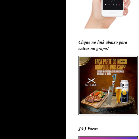
Clique no link abaixo para
entrar no grupo!
J&J Facas