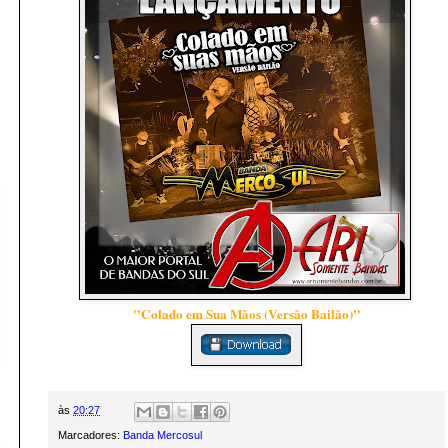
''Colado em Sua Mãos (Versão Bailão)''
às
20:27
Marcadores:
Banda Mercosul