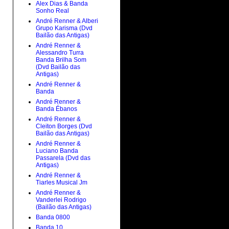
Alex Dias & Banda
Sonho Real
André Renner & Alberi
Grupo Karisma (Dvd
Bailão das Antigas)
André Renner &
Alessandro Turra
Banda Brilha Som
(Dvd Bailão das
Antigas)
André Renner &
Banda
André Renner &
Banda Ébanos
André Renner &
Cleiton Borges (Dvd
Bailão das Antigas)
André Renner &
Luciano Banda
Passarela (Dvd das
Antigas)
André Renner &
Tiarles Musical Jm
André Renner &
Vanderlei Rodrigo
(Bailão das Antigas)
Banda 0800
Banda 10