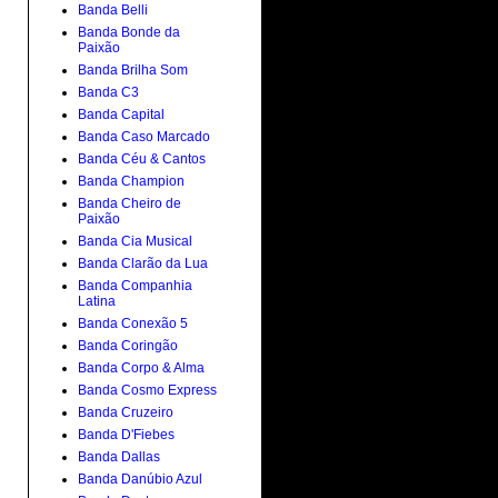
Banda Belli
Banda Bonde da
Paixão
Banda Brilha Som
Banda C3
Banda Capital
Banda Caso Marcado
Banda Céu & Cantos
Banda Champion
Banda Cheiro de
Paixão
Banda Cia Musical
Banda Clarão da Lua
Banda Companhia
Latina
Banda Conexão 5
Banda Coringão
Banda Corpo & Alma
Banda Cosmo Express
Banda Cruzeiro
Banda D'Fiebes
Banda Dallas
Banda Danúbio Azul