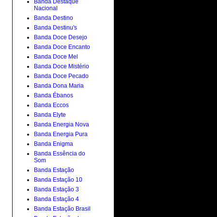
Banda Destaque
Nacional
Banda Destino
Banda Destinu's
Banda Doce Desejo
Banda Doce Encanto
Banda Doce Mel
Banda Doce Mistério
Banda Doce Pecado
Banda Dona Maria
Banda Ébanos
Banda Eccos
Banda Elyte
Banda Energia Nova
Banda Energia Pura
Banda Enigma
Banda Essência do
Som
Banda Estação
Banda Estação 10
Banda Estação 3
Banda Estação 4
Banda Estação Brasil