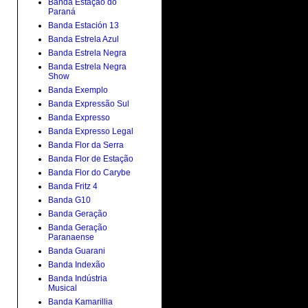
Banda Estação do
Paraná
Banda Estación 13
Banda Estrela Azul
Banda Estrela Negra
Banda Estrela Negra
Show
Banda Exemplo
Banda Expressão Sul
Banda Expresso
Banda Expresso Legal
Banda Flor da Serra
Banda Flor de Estação
Banda Flor do Carybe
Banda Fritz 4
Banda G10
Banda Geração
Banda Geração
Paranaense
Banda Guarani
Banda Indexão
Banda Indústria
Musical
Banda Kamarillia