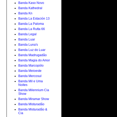
Banda Kaso Novo
Banda Kathedral
Banda Kn
Banda La Estación 13
Banda La Paloma
Banda La Rutta 66
Banda Legal
Banda Luar
Banda Luna's
Banda Luz do Luar
Banda Madrugadão
Banda Magia do Amor
Banda Marcopólo
Banda Meioeste
Banda Mercosul
Banda Mil e Uma
Noites
Banda Milennium Cia
Show
Banda Miramar Show
Banda Misturadão
Banda Misturadão &
Cia