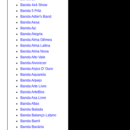
Banda 4x4 Show
Banda 5 Fritz
Banda Adler's Band
Banda Aesa
Banda Ajc
Banda Alegria
Banda Alma Gêmea
Banda Alma Latina
Banda Alma Nova
Banda Alto Vale
Banda Alvorecer
Banda Anjos D' Ouro
Banda Aquarela
Banda Arpejo
Banda Arte Livre
Banda ArteBiss
Banda Asa Livre
Banda Atlas
Banda Balada
Banda Balanço Latyno
Banda Barril
Banda Bavária