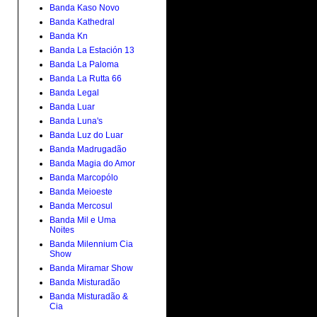
Banda Kaso Novo
Banda Kathedral
Banda Kn
Banda La Estación 13
Banda La Paloma
Banda La Rutta 66
Banda Legal
Banda Luar
Banda Luna's
Banda Luz do Luar
Banda Madrugadão
Banda Magia do Amor
Banda Marcopólo
Banda Meioeste
Banda Mercosul
Banda Mil e Uma
Noites
Banda Milennium Cia
Show
Banda Miramar Show
Banda Misturadão
Banda Misturadão &
Cia