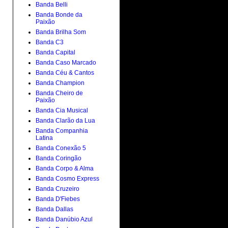
Banda Belli
Banda Bonde da
Paixão
Banda Brilha Som
Banda C3
Banda Capital
Banda Caso Marcado
Banda Céu & Cantos
Banda Champion
Banda Cheiro de
Paixão
Banda Cia Musical
Banda Clarão da Lua
Banda Companhia
Latina
Banda Conexão 5
Banda Coringão
Banda Corpo & Alma
Banda Cosmo Express
Banda Cruzeiro
Banda D'Fiebes
Banda Dallas
Banda Danúbio Azul