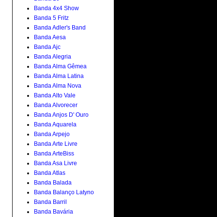
Banda 4x4 Show
Banda 5 Fritz
Banda Adler's Band
Banda Aesa
Banda Ajc
Banda Alegria
Banda Alma Gêmea
Banda Alma Latina
Banda Alma Nova
Banda Alto Vale
Banda Alvorecer
Banda Anjos D' Ouro
Banda Aquarela
Banda Arpejo
Banda Arte Livre
Banda ArteBiss
Banda Asa Livre
Banda Atlas
Banda Balada
Banda Balanço Latyno
Banda Barril
Banda Bavária