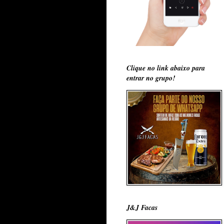
Clique no link abaixo para
entrar no grupo!
J&J Facas