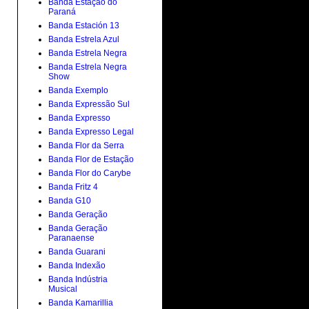
Banda Estação do
Paraná
Banda Estación 13
Banda Estrela Azul
Banda Estrela Negra
Banda Estrela Negra
Show
Banda Exemplo
Banda Expressão Sul
Banda Expresso
Banda Expresso Legal
Banda Flor da Serra
Banda Flor de Estação
Banda Flor do Carybe
Banda Fritz 4
Banda G10
Banda Geração
Banda Geração
Paranaense
Banda Guarani
Banda Indexão
Banda Indústria
Musical
Banda Kamarillia