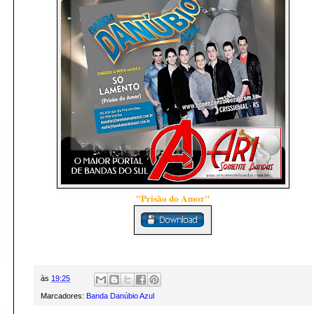
"Prisão do Amor"
às
19:25
Marcadores:
Banda Danúbio Azul