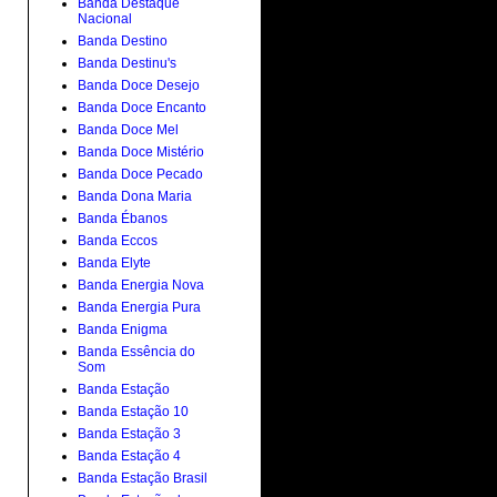
Banda Destaque
Nacional
Banda Destino
Banda Destinu's
Banda Doce Desejo
Banda Doce Encanto
Banda Doce Mel
Banda Doce Mistério
Banda Doce Pecado
Banda Dona Maria
Banda Ébanos
Banda Eccos
Banda Elyte
Banda Energia Nova
Banda Energia Pura
Banda Enigma
Banda Essência do
Som
Banda Estação
Banda Estação 10
Banda Estação 3
Banda Estação 4
Banda Estação Brasil