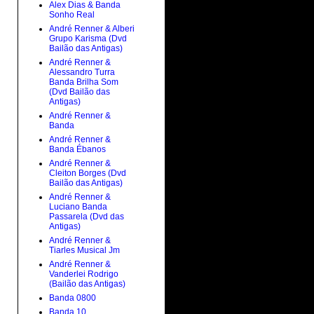
Alex Dias & Banda
Sonho Real
André Renner & Alberi
Grupo Karisma (Dvd
Bailão das Antigas)
André Renner &
Alessandro Turra
Banda Brilha Som
(Dvd Bailão das
Antigas)
André Renner &
Banda
André Renner &
Banda Ébanos
André Renner &
Cleiton Borges (Dvd
Bailão das Antigas)
André Renner &
Luciano Banda
Passarela (Dvd das
Antigas)
André Renner &
Tiarles Musical Jm
André Renner &
Vanderlei Rodrigo
(Bailão das Antigas)
Banda 0800
Banda 10