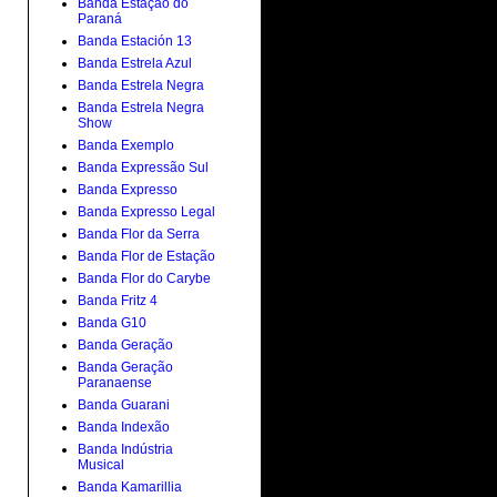
Banda Estação do
Paraná
Banda Estación 13
Banda Estrela Azul
Banda Estrela Negra
Banda Estrela Negra
Show
Banda Exemplo
Banda Expressão Sul
Banda Expresso
Banda Expresso Legal
Banda Flor da Serra
Banda Flor de Estação
Banda Flor do Carybe
Banda Fritz 4
Banda G10
Banda Geração
Banda Geração
Paranaense
Banda Guarani
Banda Indexão
Banda Indústria
Musical
Banda Kamarillia