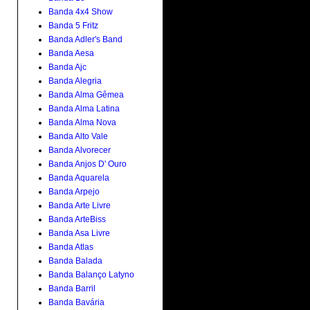
Banda 4x4 Show
Banda 5 Fritz
Banda Adler's Band
Banda Aesa
Banda Ajc
Banda Alegria
Banda Alma Gêmea
Banda Alma Latina
Banda Alma Nova
Banda Alto Vale
Banda Alvorecer
Banda Anjos D' Ouro
Banda Aquarela
Banda Arpejo
Banda Arte Livre
Banda ArteBiss
Banda Asa Livre
Banda Atlas
Banda Balada
Banda Balanço Latyno
Banda Barril
Banda Bavária