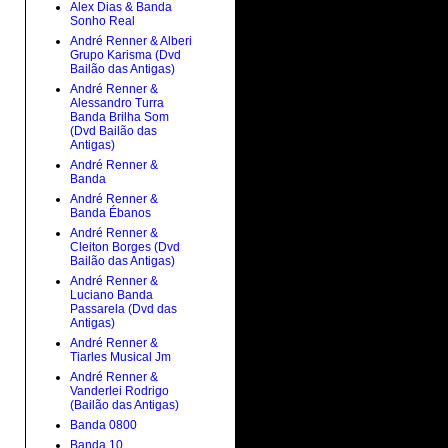
Alex Dias & Banda
Sonho Real
André Renner & Alberi
Grupo Karisma (Dvd
Bailão das Antigas)
André Renner &
Alessandro Turra
Banda Brilha Som
(Dvd Bailão das
Antigas)
André Renner &
Banda
André Renner &
Banda Ébanos
André Renner &
Cleiton Borges (Dvd
Bailão das Antigas)
André Renner &
Luciano Banda
Passarela (Dvd das
Antigas)
André Renner &
Tiarles Musical Jm
André Renner &
Vanderlei Rodrigo
(Bailão das Antigas)
Banda 0800
Banda 10