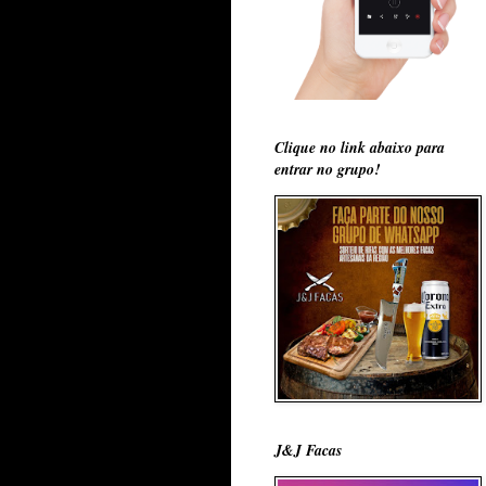
Clique no link abaixo para
entrar no grupo!
J&J Facas