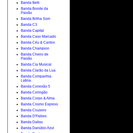
Banda Belli
Banda Bonde da
Paixão
Banda Brilha Som
Banda C3
Banda Capital
Banda Caso Marcado
Banda Céu & Cantos
Banda Champion
Banda Cheiro de
Paixão
Banda Cia Musical
Banda Clarão da Lua
Banda Companhia
Latina
Banda Conexão 5
Banda Coringão
Banda Corpo & Alma
Banda Cosmo Express
Banda Cruzeiro
Banda D'Fiebes
Banda Dallas
Banda Danúbio Azul