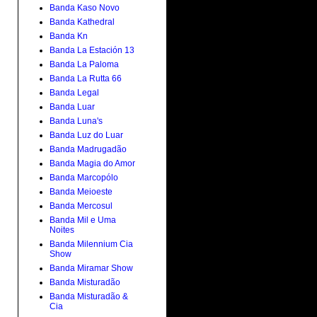
Banda Kaso Novo
Banda Kathedral
Banda Kn
Banda La Estación 13
Banda La Paloma
Banda La Rutta 66
Banda Legal
Banda Luar
Banda Luna's
Banda Luz do Luar
Banda Madrugadão
Banda Magia do Amor
Banda Marcopólo
Banda Meioeste
Banda Mercosul
Banda Mil e Uma
Noites
Banda Milennium Cia
Show
Banda Miramar Show
Banda Misturadão
Banda Misturadão &
Cia