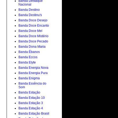
Banda Destaque
Nacional
Banda Destino
Banda Destinu's
Banda Doce Desejo
Banda Doce Encanto
Banda Doce Mel
Banda Doce Mistério
Banda Doce Pecado
Banda Dona Maria
Banda Ébanos
Banda Eccos
Banda Elyte
Banda Energia Nova
Banda Energia Pura
Banda Enigma
Banda Essência do
Som
Banda Estação
Banda Estação 10
Banda Estação 3
Banda Estação 4
Banda Estação Brasil