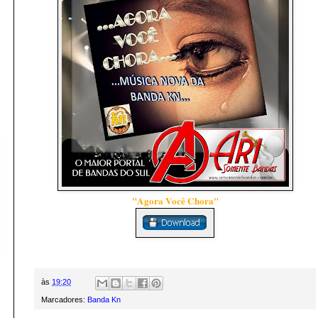
"Agora Você Chora"
às
19:20
Marcadores:
Banda Kn