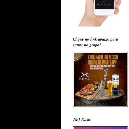
Clique no link abaixo para
entrar no grupo!
J&J Facas