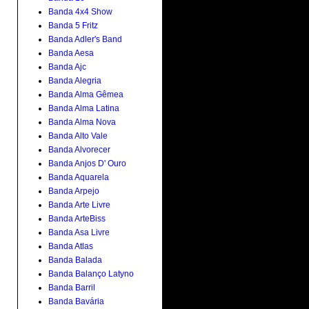
Banda 4x4 Show
Banda 5 Fritz
Banda Adler's Band
Banda Aesa
Banda Ajc
Banda Alegria
Banda Alma Gêmea
Banda Alma Latina
Banda Alma Nova
Banda Alto Vale
Banda Alvorecer
Banda Anjos D' Ouro
Banda Aquarela
Banda Arpejo
Banda Arte Livre
Banda ArteBiss
Banda Asa Livre
Banda Atlas
Banda Balada
Banda Balanço Latyno
Banda Barril
Banda Bavária