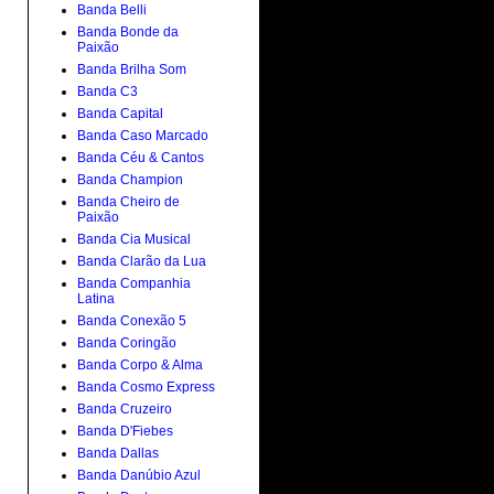
Banda Belli
Banda Bonde da
Paixão
Banda Brilha Som
Banda C3
Banda Capital
Banda Caso Marcado
Banda Céu & Cantos
Banda Champion
Banda Cheiro de
Paixão
Banda Cia Musical
Banda Clarão da Lua
Banda Companhia
Latina
Banda Conexão 5
Banda Coringão
Banda Corpo & Alma
Banda Cosmo Express
Banda Cruzeiro
Banda D'Fiebes
Banda Dallas
Banda Danúbio Azul