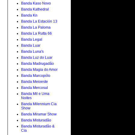
Banda Kaso Novo
Banda Kathedral
Banda Kn
Banda La Estación 13
Banda La Paloma
Banda La Rutta 66
Banda Legal
Banda Luar
Banda Luna's
Banda Luz do Luar
Banda Madrugadão
Banda Magia do Amor
Banda Marcopólo
Banda Meioeste
Banda Mercosul
Banda Mil e Uma
Noites
Banda Milennium Cia
Show
Banda Miramar Show
Banda Misturadão
Banda Misturadão &
Cia