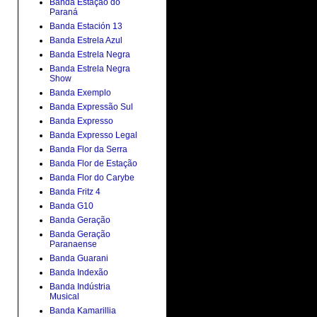
Banda Estação do
Paraná
Banda Estación 13
Banda Estrela Azul
Banda Estrela Negra
Banda Estrela Negra
Show
Banda Exemplo
Banda Expressão Sul
Banda Expresso
Banda Expresso Legal
Banda Flor da Serra
Banda Flor de Estação
Banda Flor do Carybe
Banda Fritz 4
Banda G10
Banda Geração
Banda Geração
Paranaense
Banda Guarani
Banda Indexão
Banda Indústria
Musical
Banda Kamarillia