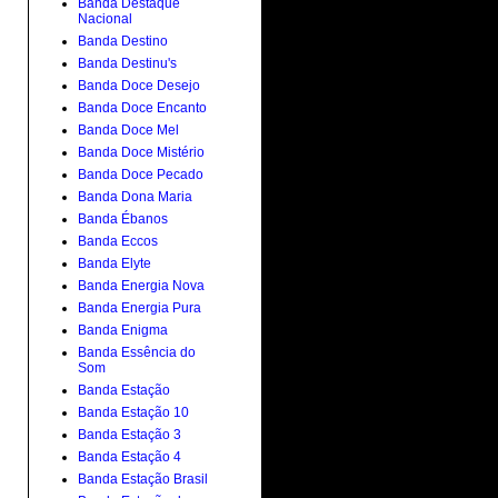
Banda Destaque
Nacional
Banda Destino
Banda Destinu's
Banda Doce Desejo
Banda Doce Encanto
Banda Doce Mel
Banda Doce Mistério
Banda Doce Pecado
Banda Dona Maria
Banda Ébanos
Banda Eccos
Banda Elyte
Banda Energia Nova
Banda Energia Pura
Banda Enigma
Banda Essência do
Som
Banda Estação
Banda Estação 10
Banda Estação 3
Banda Estação 4
Banda Estação Brasil