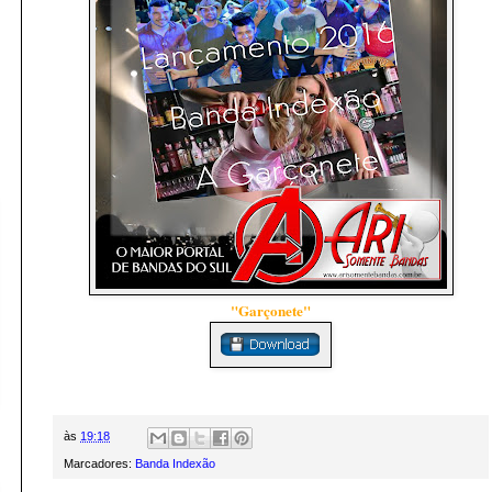
"Garçonete"
às
19:18
Marcadores:
Banda Indexão