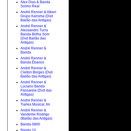
Alex Dias & Banda
Sonho Real
André Renner & Alberi
Grupo Karisma (Dvd
Bailão das Antigas)
André Renner &
Alessandro Turra
Banda Brilha Som
(Dvd Bailão das
Antigas)
André Renner &
Banda
André Renner &
Banda Ébanos
André Renner &
Cleiton Borges (Dvd
Bailão das Antigas)
André Renner &
Luciano Banda
Passarela (Dvd das
Antigas)
André Renner &
Tiarles Musical Jm
André Renner &
Vanderlei Rodrigo
(Bailão das Antigas)
Banda 0800
Banda 10